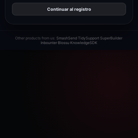
Continuar al registro
Other products from us:
SmashSend
·
TidySupport
·
SuperBuilder
·
Inbounter
·
Blossu
·
KnowledgeSDK