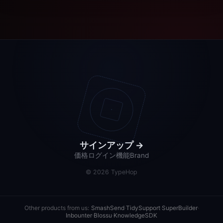
サインアップ
→
価格
ログイン
機能
Brand
©
2026
TypeHop
Other products from us:
SmashSend
·
TidySupport
·
SuperBuilder
·
Inbounter
·
Blossu
·
KnowledgeSDK