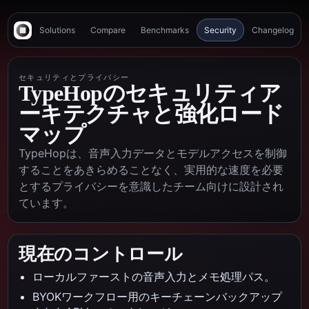
Solutions
Compare
Benchmarks
Security
Changelog
セキュリティとプライバシー
TypeHopのセキュリティア
ーキテクチャと強化ロード
マップ
TypeHopは、音声入力データとモデルアクセスを制御
することをあきらめることなく、実用的な速度を必要
とするプライバシーを意識したチーム向けに設計され
ています。
現在のコントロール
ローカルファーストの音声入力とメモ処理パス。
BYOKワークフロー用のキーチェーンバックアップ