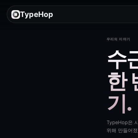
TypeHop
우리의 이야기
수근
한
기.
TypeHop은
위해 만들어졌