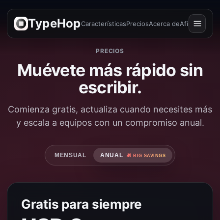
TypeHop
Características
Precios
Acerca de
Afiliados
Abrir
menú
PRECIOS
Muévete más rápido sin
escribir.
Comienza gratis, actualiza cuando necesites más
y escala a equipos con un compromiso anual.
MENSUAL
ANUAL
🎁 BIG SAVINGS
Gratis para siempre