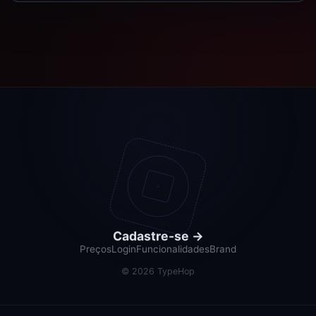
Cadastre-se
→
Preços
Login
Funcionalidades
Brand
©
2026
TypeHop