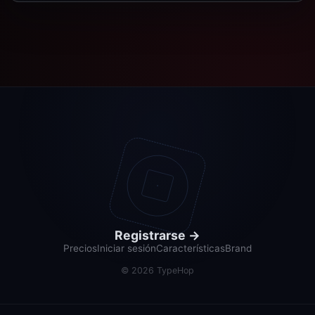
Registrarse
→
Precios
Iniciar sesión
Características
Brand
©
2026
TypeHop