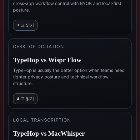
cross-app workflow control with BYOK and local-first
posture.
비교 읽기
DESKTOP DICTATION
TypeHop vs
Wispr Flow
TypeHop is usually the better option when teams need
tighter privacy posture and technical workflow
structure.
비교 읽기
LOCAL TRANSCRIPTION
TypeHop vs
MacWhisper