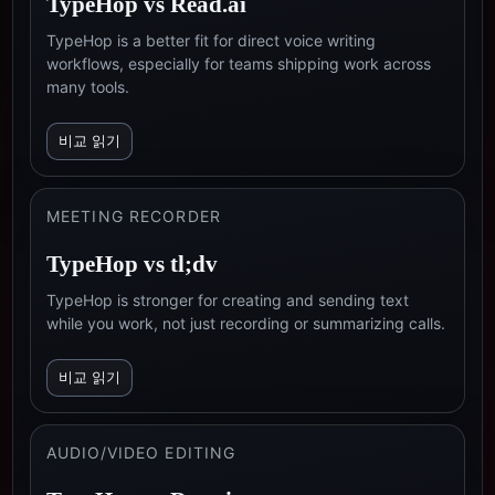
TypeHop vs
Read.ai
TypeHop is a better fit for direct voice writing
workflows, especially for teams shipping work across
many tools.
비교 읽기
MEETING RECORDER
TypeHop vs
tl;dv
TypeHop is stronger for creating and sending text
while you work, not just recording or summarizing calls.
비교 읽기
AUDIO/VIDEO EDITING