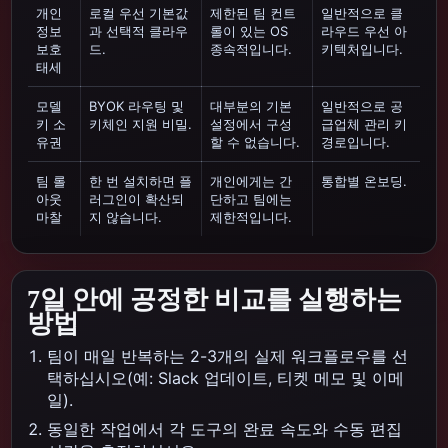
개인
로컬 우선 기본값
제한된 팀 컨트
일반적으로 클
정보
과 선택적 클라우
롤이 있는 OS
라우드 우선 아
보호
드.
종속적입니다.
키텍처입니다.
태세
모델
BYOK 라우팅 및
대부분의 기본
일반적으로 공
키 소
키체인 지원 비밀.
설정에서 구성
급업체 관리 키
유권
할 수 없습니다.
경로입니다.
팀 롤
한 번 설치하면 플
개인에게는 간
통합별 온보딩.
아웃
러그인이 확산되
단하고 팀에는
마찰
지 않습니다.
제한적입니다.
7일 안에 공정한 비교를 실행하는
방법
팀이 매일 반복하는 2-3개의 실제 워크플로우를 선
택하십시오(예: Slack 업데이트, 티켓 메모 및 이메
일).
동일한 작업에서 각 도구의 완료 속도와 수동 편집